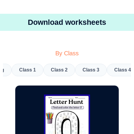
Download worksheets
By Class
kg
Class 1
Class 2
Class 3
Class 4