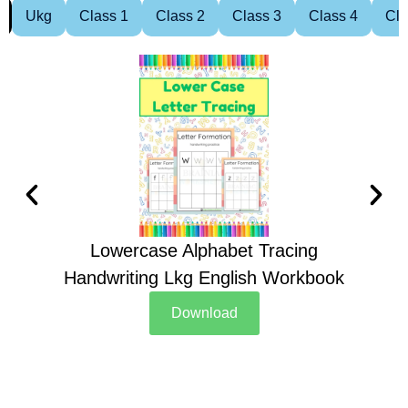
Ukg
Class 1
Class 2
Class 3
Class 4
Cla
Lowercase Alphabet Tracing
Handwriting Lkg English Workbook
Han
Download