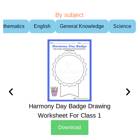
By subject
athematics
English
General Knowledge
Science
Harmony Day Badge Drawing
Ch
Worksheet For Class 1
D
Download