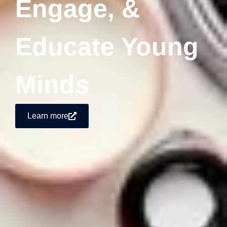
Engage, &
Educate Young
Minds
Learn more