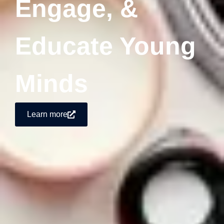
Engage, &
Educate Young
Minds
Learn more