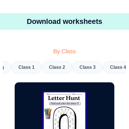
Download worksheets
By Class
kg
Class 1
Class 2
Class 3
Class 4