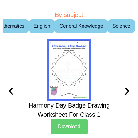
By subject
athematics
English
General Knowledge
Science
Harmony Day Badge Drawing
Ch
Worksheet For Class 1
D
Download