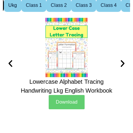
Ukg
Class 1
Class 2
Class 3
Class 4
Cla
Lowercase Alphabet Tracing
Handwriting Lkg English Workbook
Han
Download