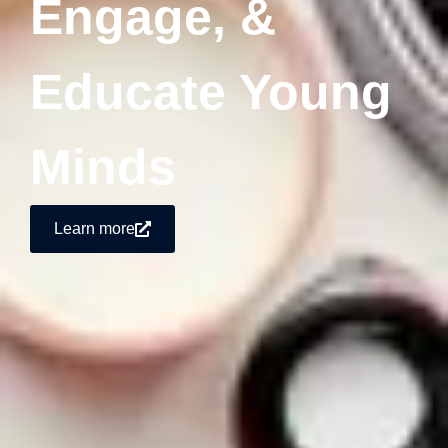
Engage, &
Educate Young
Minds
Learn more