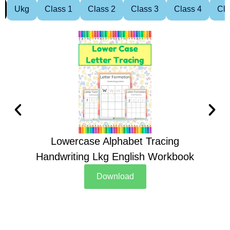
Ukg
Class 1
Class 2
Class 3
Class 4
Cla
Lowercase Alphabet Tracing
Handwriting Lkg English Workbook
Han
Download