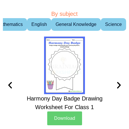
By subject
athematics
English
General Knowledge
Science
Harmony Day Badge Drawing
Ch
Worksheet For Class 1
D
Download