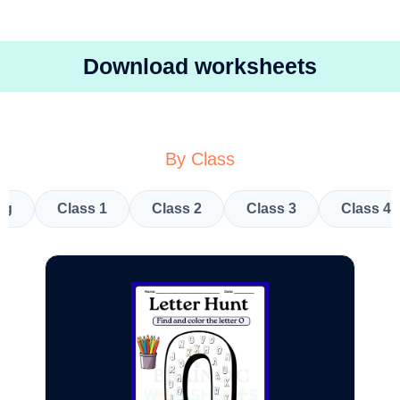
Download worksheets
By Class
kg
Class 1
Class 2
Class 3
Class 4