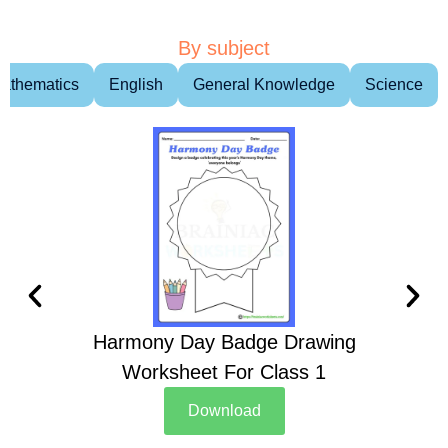
By subject
athematics
English
General Knowledge
Science
Harmony Day Badge Drawing
Ch
Worksheet For Class 1
D
Download