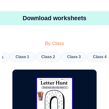
Download worksheets
By Class
kg
Class 1
Class 2
Class 3
Class 4