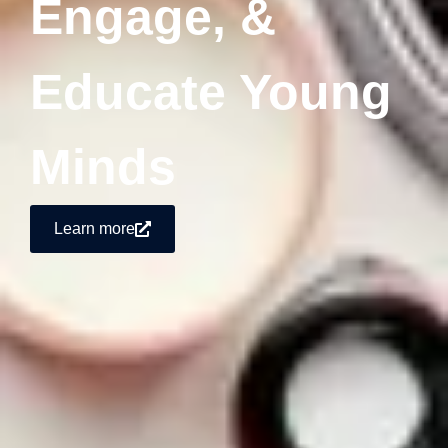
Engage, &
Educate Young
Minds
Learn more