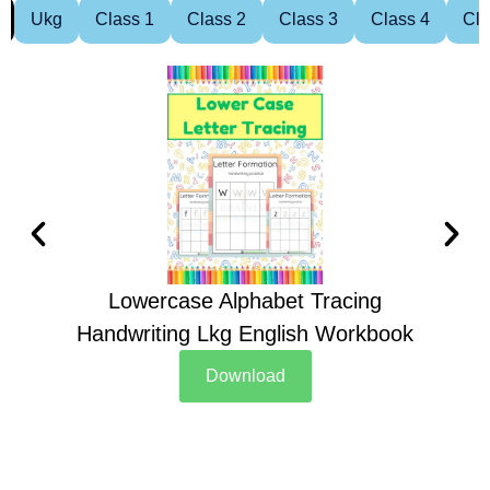
Ukg
Class 1
Class 2
Class 3
Class 4
Cla
Lowercase Alphabet Tracing
Handwriting Lkg English Workbook
Han
Download