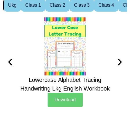
Ukg
Class 1
Class 2
Class 3
Class 4
Cla
Lowercase Alphabet Tracing
Handwriting Lkg English Workbook
Han
Download