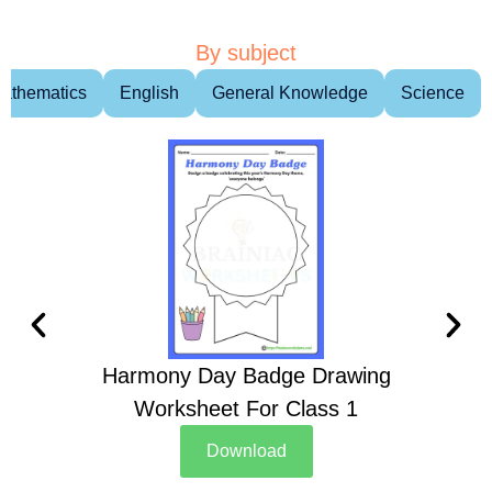
By subject
athematics
English
General Knowledge
Science
Harmony Day Badge Drawing
Ch
Worksheet For Class 1
D
Download