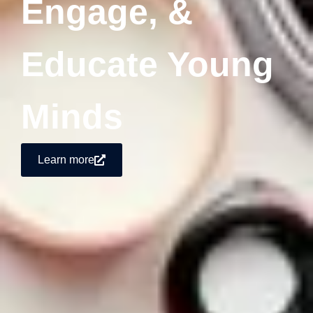
Engage, &
Educate Young
Minds
Learn more