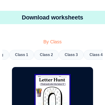
Download worksheets
By Class
kg
Class 1
Class 2
Class 3
Class 4