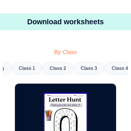
Download worksheets
By Class
kg
Class 1
Class 2
Class 3
Class 4