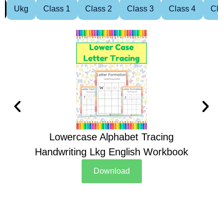
Ukg
Class 1
Class 2
Class 3
Class 4
Cla
Lowercase Alphabet Tracing
Handwriting Lkg English Workbook
Han
Download