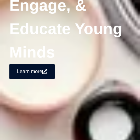
Engage, &
Educate Young
Minds
Learn more