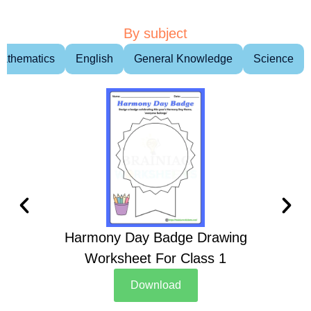
By subject
athematics
English
General Knowledge
Science
Harmony Day Badge Drawing
Ch
Worksheet For Class 1
D
Download