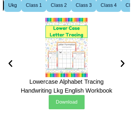
Ukg
Class 1
Class 2
Class 3
Class 4
Cla
Lowercase Alphabet Tracing
Handwriting Lkg English Workbook
Han
Download