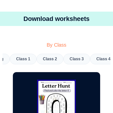
Download worksheets
By Class
kg
Class 1
Class 2
Class 3
Class 4