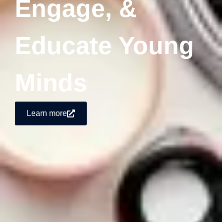
Engage, &
Educate Young
Minds
Learn more