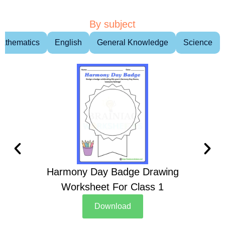
By subject
athematics
English
General Knowledge
Science
Harmony Day Badge Drawing
Ch
Worksheet For Class 1
D
Download