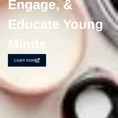
Engage, &
Educate Young
Minds
Learn more