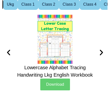
Ukg
Class 1
Class 2
Class 3
Class 4
Cla
Lowercase Alphabet Tracing
Handwriting Lkg English Workbook
Han
Download