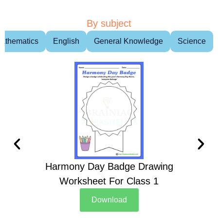
By subject
athematics
English
General Knowledge
Science
Harmony Day Badge Drawing
Ch
Worksheet For Class 1
D
Download