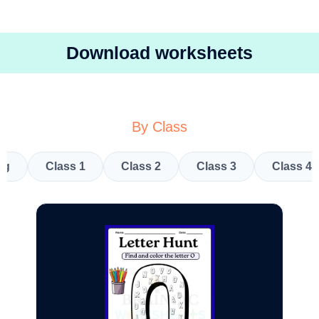
Download worksheets
By Class
kg
Class 1
Class 2
Class 3
Class 4