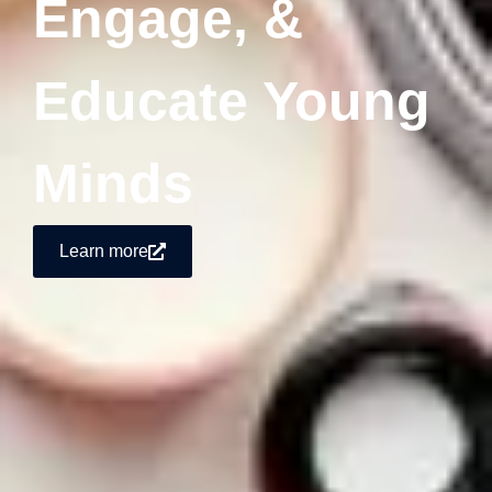
Engage, &
Educate Young
Minds
Learn more