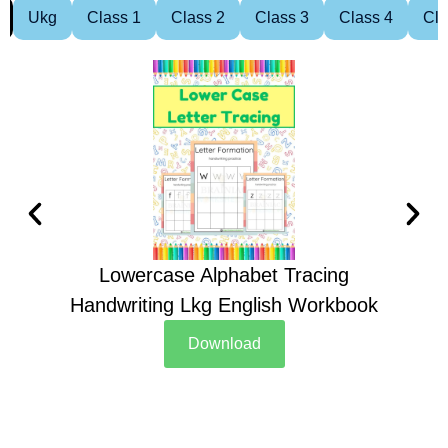
Ukg
Class 1
Class 2
Class 3
Class 4
Cla
Lowercase Alphabet Tracing
Handwriting Lkg English Workbook
Han
Download