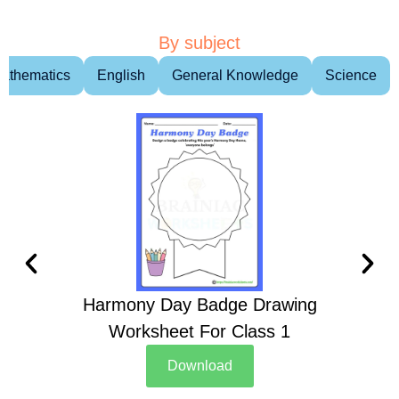
By subject
athematics
English
General Knowledge
Science
Harmony Day Badge Drawing
Ch
Worksheet For Class 1
D
Download