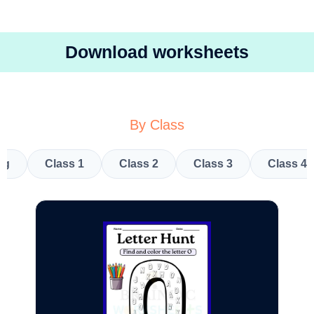
Download worksheets
By Class
kg
Class 1
Class 2
Class 3
Class 4