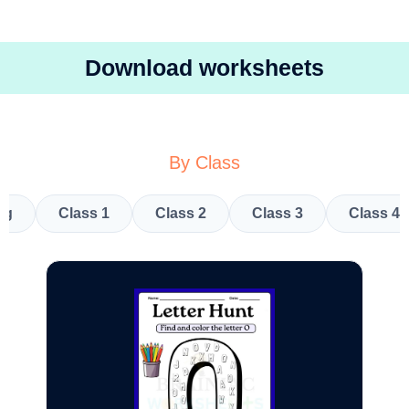
Download worksheets
By Class
kg
Class 1
Class 2
Class 3
Class 4