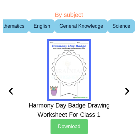
By subject
athematics
English
General Knowledge
Science
Harmony Day Badge Drawing
Ch
Worksheet For Class 1
D
Download