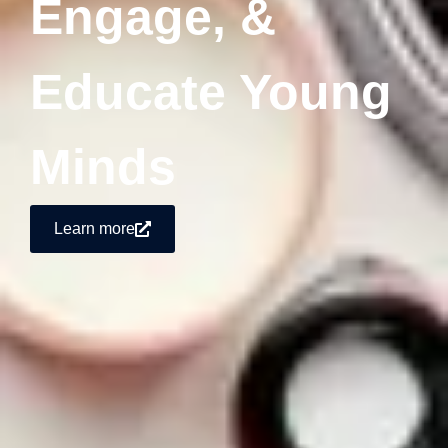
Engage, &
Educate Young
Minds
Learn more