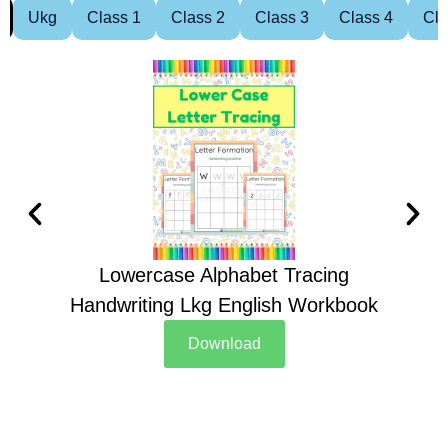
Ukg
Class 1
Class 2
Class 3
Class 4
Cla
Lowercase Alphabet Tracing
Handwriting Lkg English Workbook
Han
Download