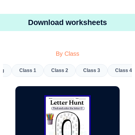
Download worksheets
By Class
kg
Class 1
Class 2
Class 3
Class 4