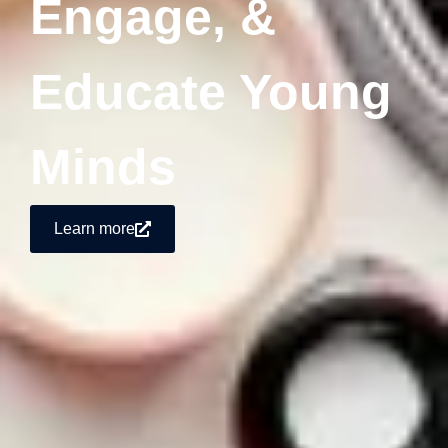
Engage, &
Educate Young
Minds
Learn more