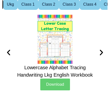
Ukg
Class 1
Class 2
Class 3
Class 4
Cla
Lowercase Alphabet Tracing
Handwriting Lkg English Workbook
Han
Download