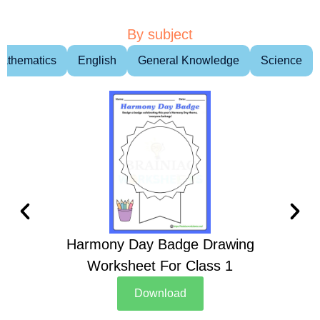
By subject
athematics
English
General Knowledge
Science
Harmony Day Badge Drawing
Ch
Worksheet For Class 1
D
Download