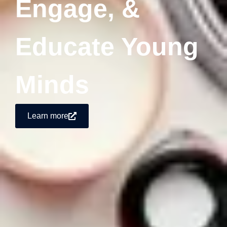
Engage, &
Educate Young
Minds
Learn more