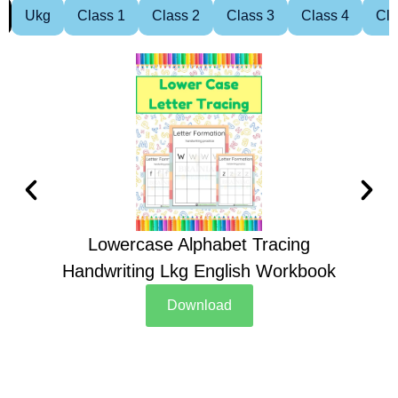
Ukg
Class 1
Class 2
Class 3
Class 4
Cla
Lowercase Alphabet Tracing
Handwriting Lkg English Workbook
Han
Download