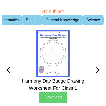
By subject
athematics
English
General Knowledge
Science
Harmony Day Badge Drawing
Ch
Worksheet For Class 1
D
Download