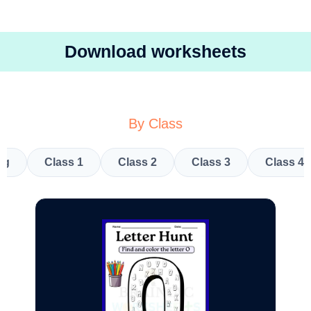
Download worksheets
By Class
kg
Class 1
Class 2
Class 3
Class 4