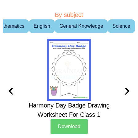
By subject
athematics
English
General Knowledge
Science
Harmony Day Badge Drawing
Ch
Worksheet For Class 1
D
Download