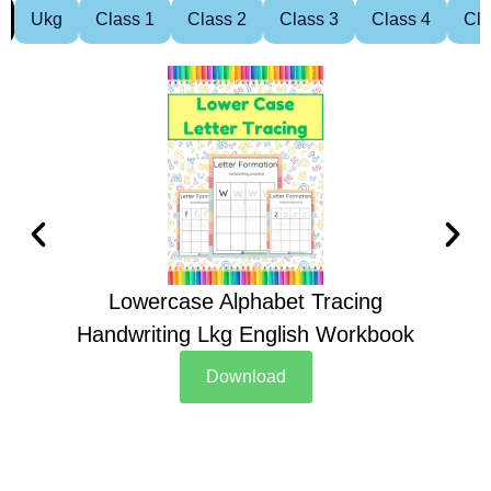
Ukg
Class 1
Class 2
Class 3
Class 4
Cla
Lowercase Alphabet Tracing
Handwriting Lkg English Workbook
Han
Download