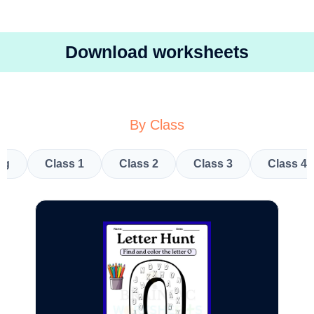
Download worksheets
By Class
kg
Class 1
Class 2
Class 3
Class 4