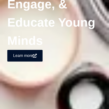
Engage, &
Educate Young
Minds
Learn more