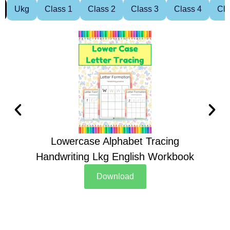
Ukg
Class 1
Class 2
Class 3
Class 4
Cla
Lowercase Alphabet Tracing
Handwriting Lkg English Workbook
Han
Download