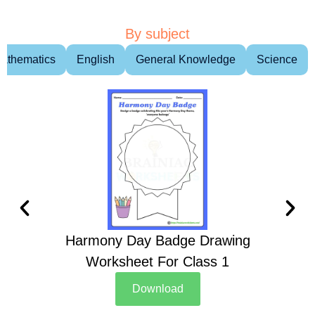
By subject
athematics
English
General Knowledge
Science
Harmony Day Badge Drawing
Ch
Worksheet For Class 1
D
Download