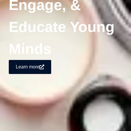
Engage, &
Educate Young
Minds
Learn more