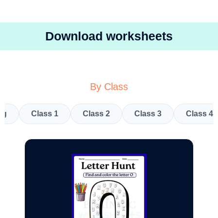
Download worksheets
By Class
kg
Class 1
Class 2
Class 3
Class 4