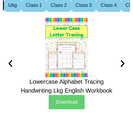
Ukg
Class 1
Class 2
Class 3
Class 4
Cla
Lowercase Alphabet Tracing
Handwriting Lkg English Workbook
Han
Download