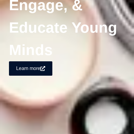
Engage, &
Educate Young
Minds
Learn more