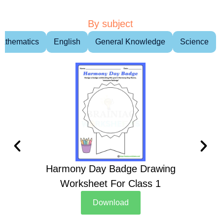
By subject
athematics
English
General Knowledge
Science
Harmony Day Badge Drawing
Ch
Worksheet For Class 1
D
Download