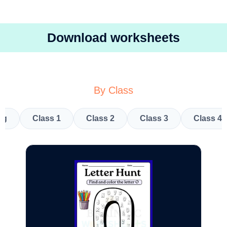
Download worksheets
By Class
kg
Class 1
Class 2
Class 3
Class 4