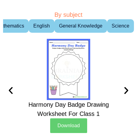
By subject
athematics
English
General Knowledge
Science
Harmony Day Badge Drawing
Ch
Worksheet For Class 1
D
Download