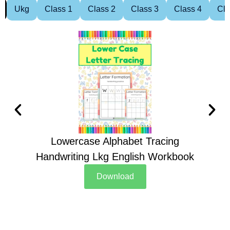
Ukg
Class 1
Class 2
Class 3
Class 4
Cla
Lowercase Alphabet Tracing
Handwriting Lkg English Workbook
Han
Download