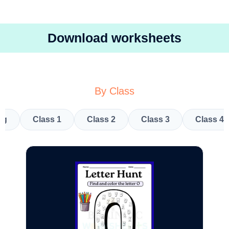
Download worksheets
By Class
kg
Class 1
Class 2
Class 3
Class 4