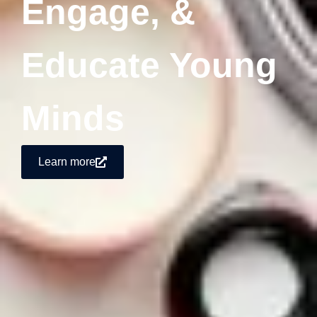
Engage, &
Educate Young
Minds
Learn more