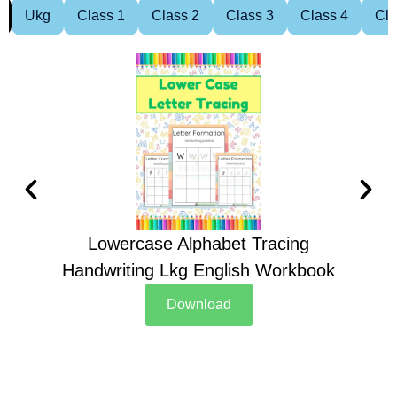
Ukg
Class 1
Class 2
Class 3
Class 4
Cla
Lowercase Alphabet Tracing
Handwriting Lkg English Workbook
Han
Download