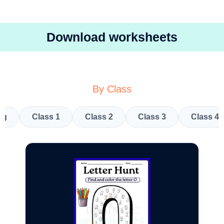
Download worksheets
By Class
kg
Class 1
Class 2
Class 3
Class 4