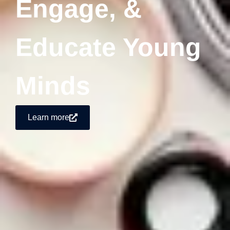
Engage, &
Educate Young
Minds
Learn more