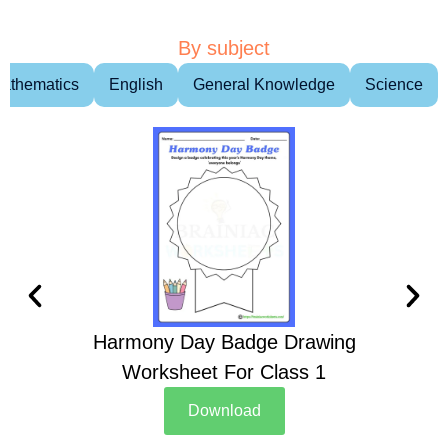
By subject
athematics
English
General Knowledge
Science
Harmony Day Badge Drawing
Ch
Worksheet For Class 1
D
Download