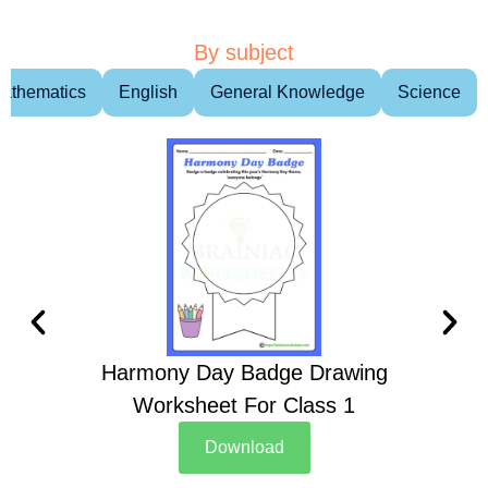
By subject
athematics
English
General Knowledge
Science
Harmony Day Badge Drawing
Ch
Worksheet For Class 1
D
Download