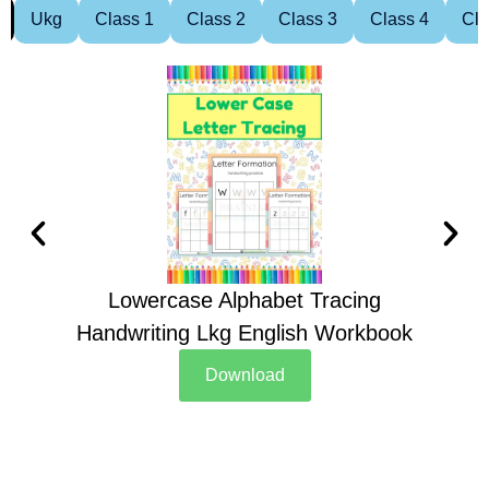
Ukg
Class 1
Class 2
Class 3
Class 4
Cla
Lowercase Alphabet Tracing
Handwriting Lkg English Workbook
Han
Download