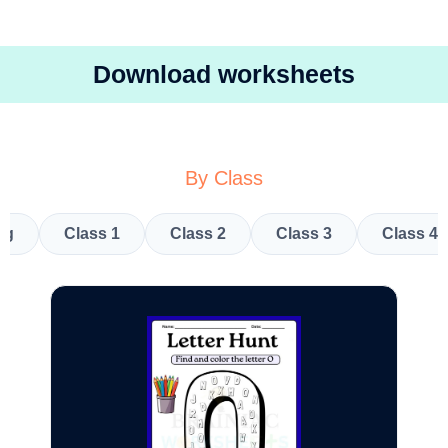
Download worksheets
By Class
kg
Class 1
Class 2
Class 3
Class 4