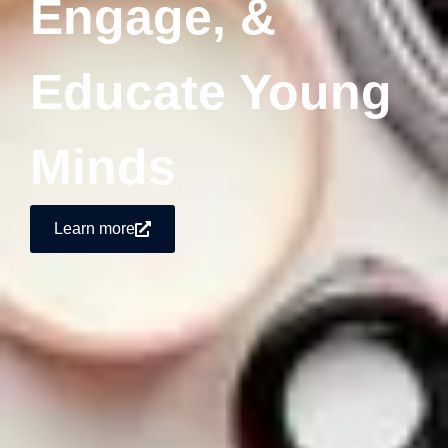
Engage, &
Educate Young
Minds
Learn more