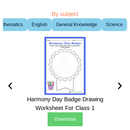
By subject
athematics
English
General Knowledge
Science
Harmony Day Badge Drawing
Ch
Worksheet For Class 1
D
Download