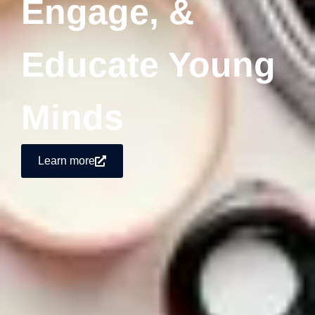
Engage, &
Educate Young
Minds
Learn more