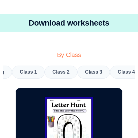
Download worksheets
By Class
kg
Class 1
Class 2
Class 3
Class 4