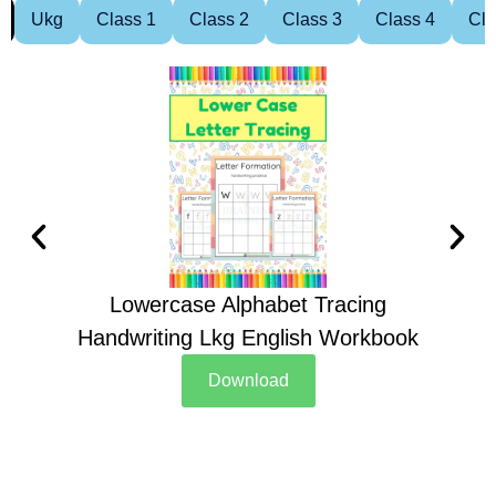
Ukg
Class 1
Class 2
Class 3
Class 4
Cla
Lowercase Alphabet Tracing
Handwriting Lkg English Workbook
Han
Download