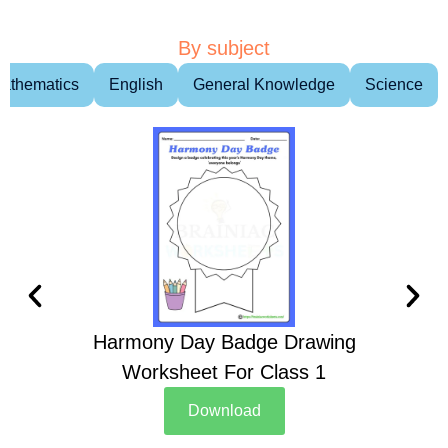
By subject
athematics
English
General Knowledge
Science
Harmony Day Badge Drawing
Ch
Worksheet For Class 1
D
Download