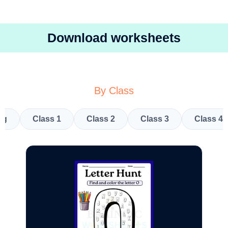
Download worksheets
By Class
kg
Class 1
Class 2
Class 3
Class 4