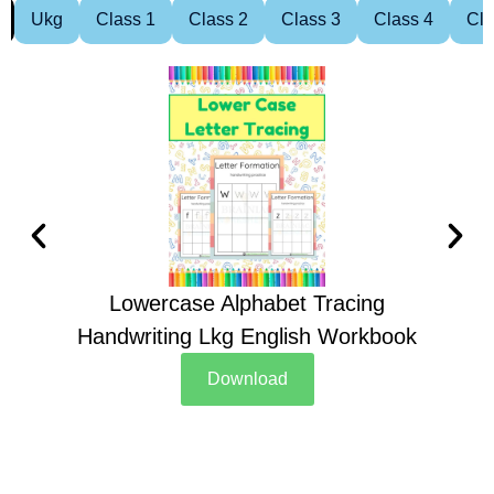
Ukg
Class 1
Class 2
Class 3
Class 4
Cla
Lowercase Alphabet Tracing
Handwriting Lkg English Workbook
Han
Download