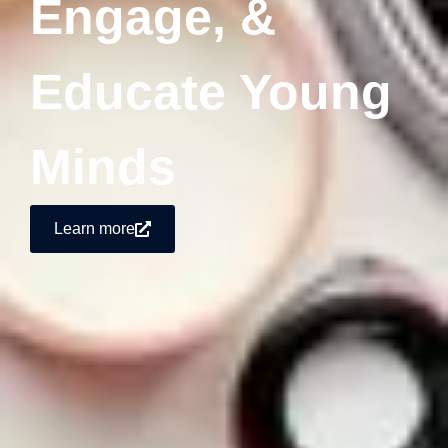
Engage, &
Educate Young
Minds
Learn more