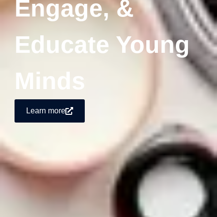
Engage, &
Educate Young
Minds
Learn more