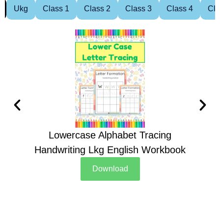
Ukg
Class 1
Class 2
Class 3
Class 4
Cla
Lowercase Alphabet Tracing
Handwriting Lkg English Workbook
Han
Download