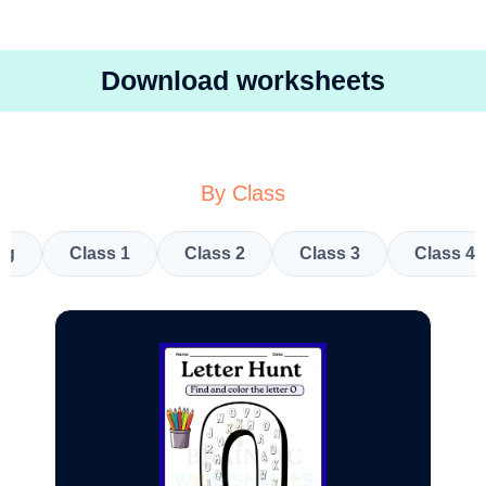
Download worksheets
By Class
kg
Class 1
Class 2
Class 3
Class 4