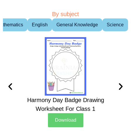
By subject
athematics
English
General Knowledge
Science
Harmony Day Badge Drawing
Ch
Worksheet For Class 1
D
Download