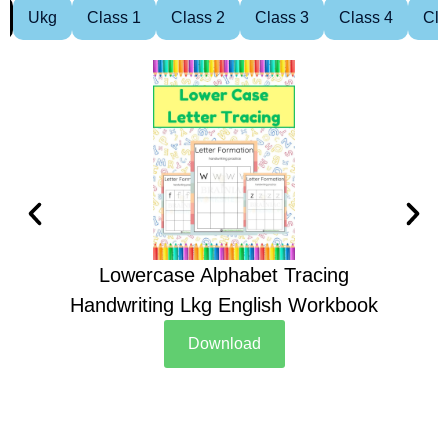
Ukg
Class 1
Class 2
Class 3
Class 4
Cla
Lowercase Alphabet Tracing
Handwriting Lkg English Workbook
Han
Download