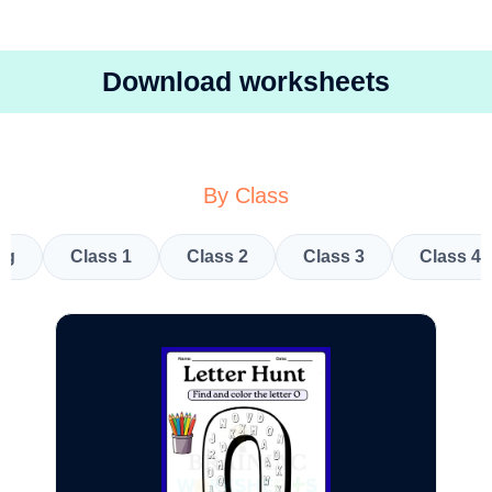
Download worksheets
By Class
kg
Class 1
Class 2
Class 3
Class 4