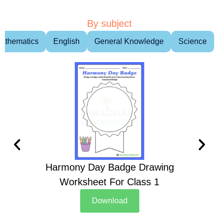
By subject
athematics
English
General Knowledge
Science
Harmony Day Badge Drawing
Ch
Worksheet For Class 1
D
Download