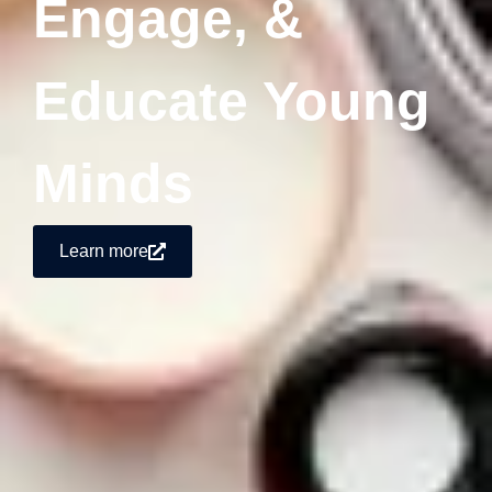
Engage, &
Educate Young
Minds
Learn more