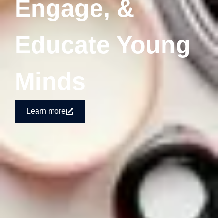
Engage, &
Educate Young
Minds
Learn more