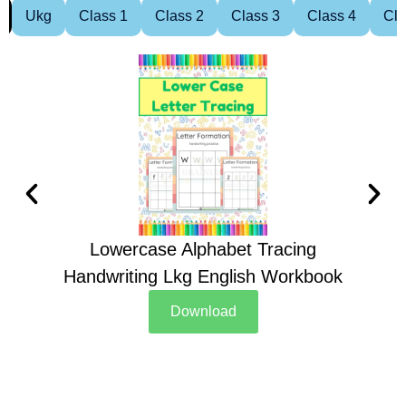
Ukg
Class 1
Class 2
Class 3
Class 4
Cla
Lowercase Alphabet Tracing
Handwriting Lkg English Workbook
Han
Download