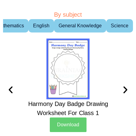
By subject
athematics
English
General Knowledge
Science
Harmony Day Badge Drawing
Ch
Worksheet For Class 1
D
Download