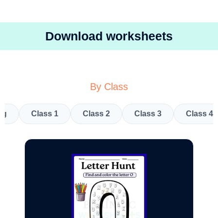
Download worksheets
By Class
kg
Class 1
Class 2
Class 3
Class 4