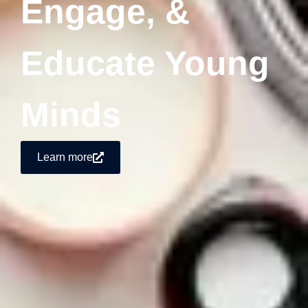
Engage, &
Educate Young
Minds
Learn more