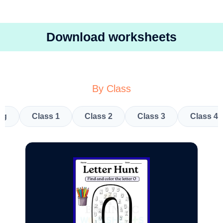
Download worksheets
By Class
kg
Class 1
Class 2
Class 3
Class 4