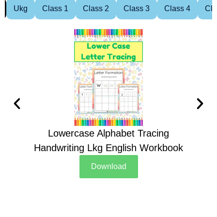
Ukg
Class 1
Class 2
Class 3
Class 4
Cla
Lowercase Alphabet Tracing
Handwriting Lkg English Workbook
Han
Download