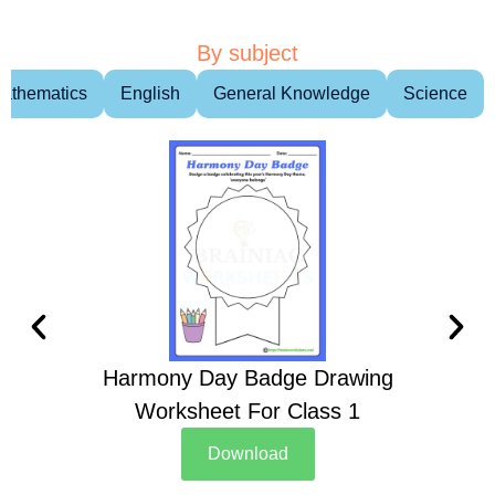
By subject
athematics
English
General Knowledge
Science
Harmony Day Badge Drawing
Ch
Worksheet For Class 1
D
Download