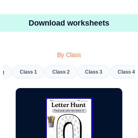
Download worksheets
By Class
kg
Class 1
Class 2
Class 3
Class 4