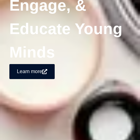
Engage, &
Educate Young
Minds
Learn more