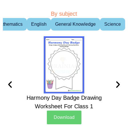
By subject
athematics
English
General Knowledge
Science
Harmony Day Badge Drawing
Ch
Worksheet For Class 1
D
Download