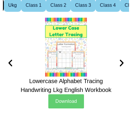
Ukg
Class 1
Class 2
Class 3
Class 4
Cla
Lowercase Alphabet Tracing
Handwriting Lkg English Workbook
Han
Download