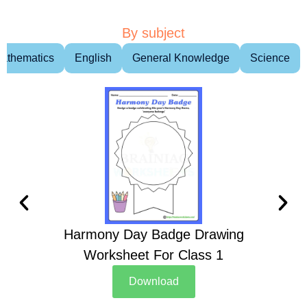
By subject
athematics
English
General Knowledge
Science
Harmony Day Badge Drawing
Ch
Worksheet For Class 1
D
Download