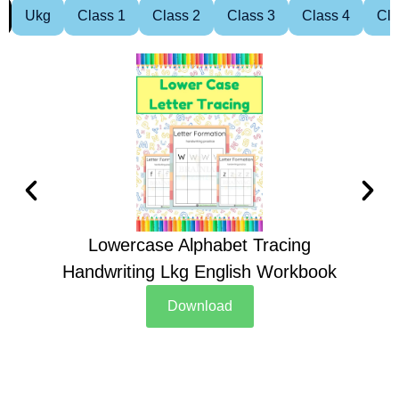
Ukg
Class 1
Class 2
Class 3
Class 4
Cla
Lowercase Alphabet Tracing
Handwriting Lkg English Workbook
Han
Download