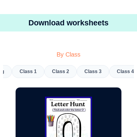
Download worksheets
By Class
kg
Class 1
Class 2
Class 3
Class 4