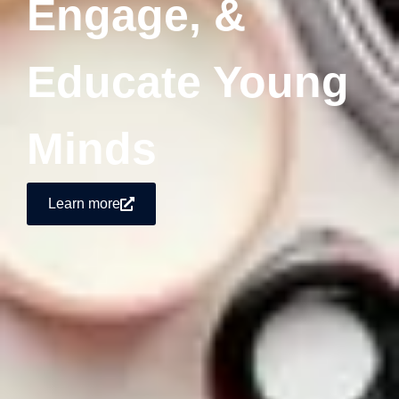
Engage, &
Educate Young
Minds
Learn more