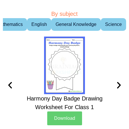
By subject
athematics
English
General Knowledge
Science
Harmony Day Badge Drawing
Ch
Worksheet For Class 1
D
Download