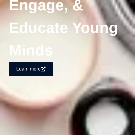
Engage, &
Educate Young
Minds
Learn more