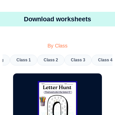
Download worksheets
By Class
kg
Class 1
Class 2
Class 3
Class 4