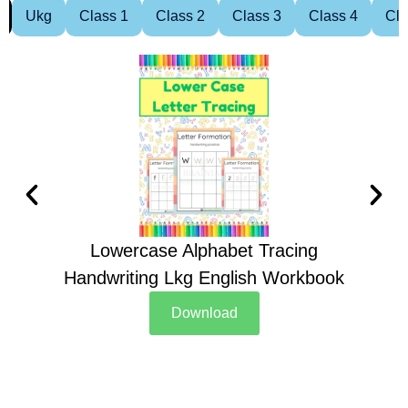
Ukg
Class 1
Class 2
Class 3
Class 4
Cla
Lowercase Alphabet Tracing
Handwriting Lkg English Workbook
Han
Download