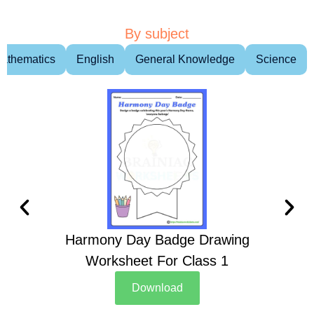
By subject
athematics
English
General Knowledge
Science
Harmony Day Badge Drawing
Ch
Worksheet For Class 1
D
Download