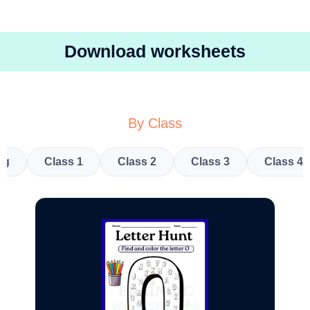
Download worksheets
By Class
kg
Class 1
Class 2
Class 3
Class 4