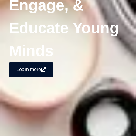
Engage, &
Educate Young
Minds
Learn more