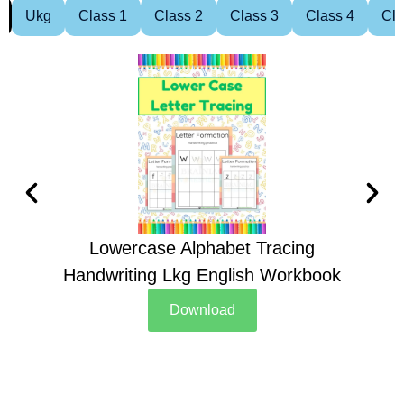
Ukg
Class 1
Class 2
Class 3
Class 4
Cla
Lowercase Alphabet Tracing
Handwriting Lkg English Workbook
Han
Download