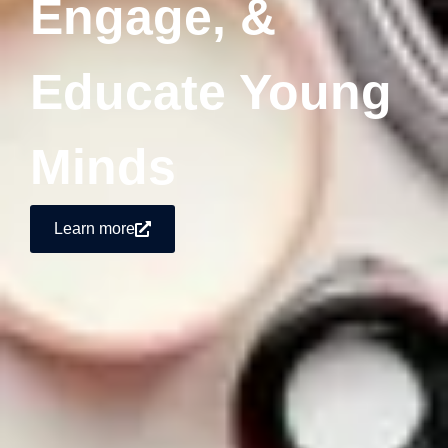
Engage, &
Educate Young
Minds
Learn more