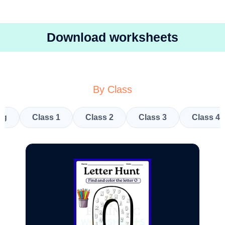
Download worksheets
By Class
kg
Class 1
Class 2
Class 3
Class 4