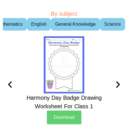
By subject
athematics
English
General Knowledge
Science
Harmony Day Badge Drawing
Ch
Worksheet For Class 1
D
Download