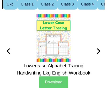
Ukg
Class 1
Class 2
Class 3
Class 4
Cla
Lowercase Alphabet Tracing
Handwriting Lkg English Workbook
Han
Download