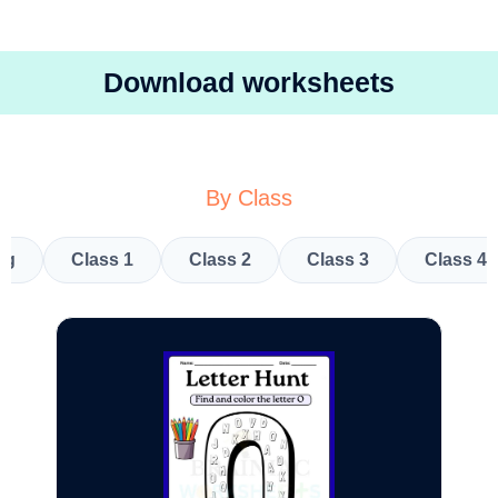
Download worksheets
By Class
kg
Class 1
Class 2
Class 3
Class 4