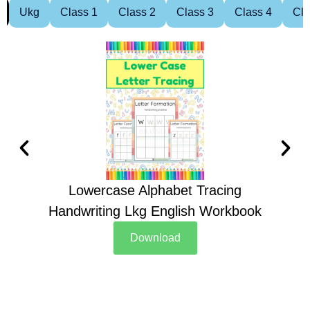
Ukg
Class 1
Class 2
Class 3
Class 4
Cla
Lowercase Alphabet Tracing
Handwriting Lkg English Workbook
Han
Download