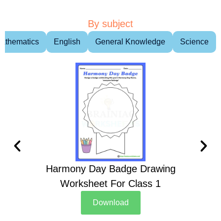
By subject
athematics
English
General Knowledge
Science
Harmony Day Badge Drawing
Ch
Worksheet For Class 1
D
Download