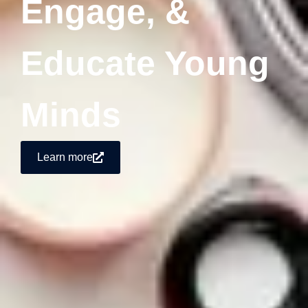
Engage, &
Educate Young
Minds
Learn more