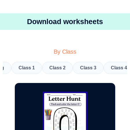
Download worksheets
By Class
kg
Class 1
Class 2
Class 3
Class 4