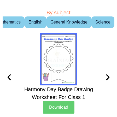
By subject
athematics
English
General Knowledge
Science
Harmony Day Badge Drawing
Ch
Worksheet For Class 1
D
Download