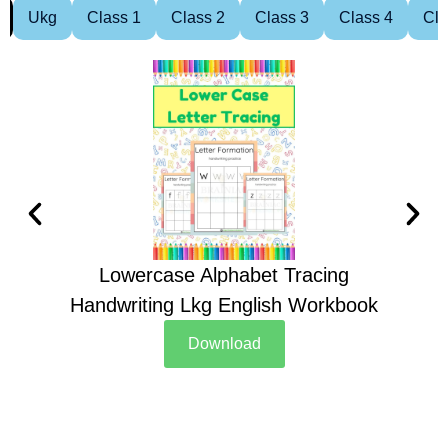
Ukg
Class 1
Class 2
Class 3
Class 4
Cla
Lowercase Alphabet Tracing
Handwriting Lkg English Workbook
Han
Download