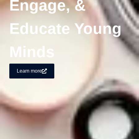
Engage, &
Educate Young
Minds
Learn more