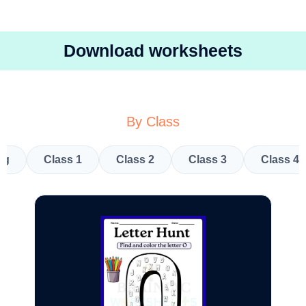
Download worksheets
By Class
kg
Class 1
Class 2
Class 3
Class 4