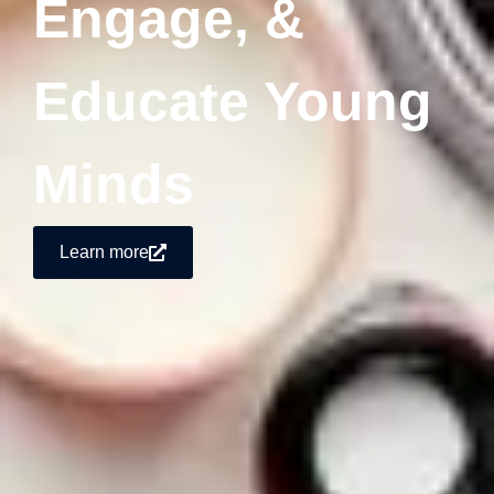
Engage, &
Educate Young
Minds
Learn more