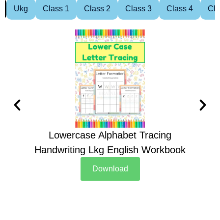
Ukg
Class 1
Class 2
Class 3
Class 4
Cla
Lowercase Alphabet Tracing
Handwriting Lkg English Workbook
Han
Download