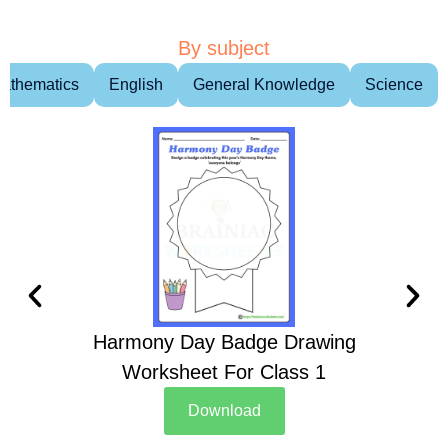
By subject
athematics
English
General Knowledge
Science
Harmony Day Badge Drawing
Ch
Worksheet For Class 1
D
Download