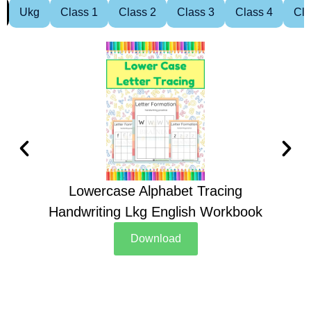
Ukg
Class 1
Class 2
Class 3
Class 4
Cla
Lowercase Alphabet Tracing
Handwriting Lkg English Workbook
Han
Download