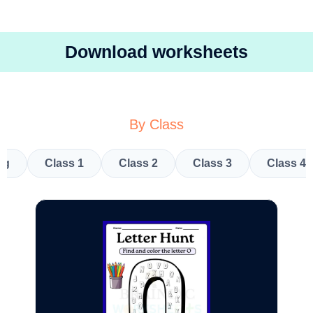
Download worksheets
By Class
kg
Class 1
Class 2
Class 3
Class 4