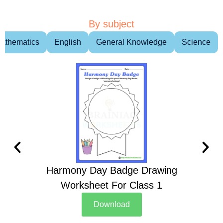
By subject
athematics
English
General Knowledge
Science
Harmony Day Badge Drawing
Ch
Worksheet For Class 1
D
Download