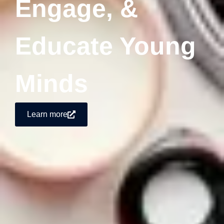
Engage, &
Educate Young
Minds
Learn more