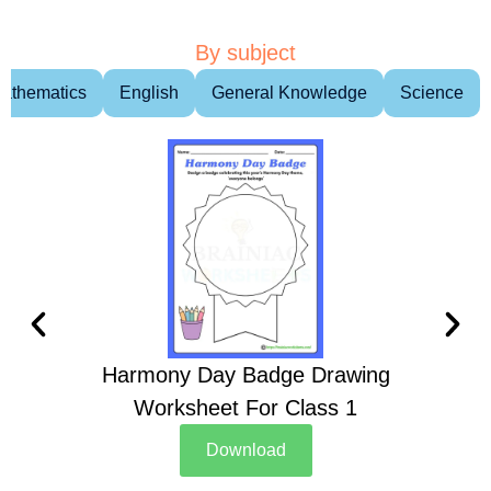
By subject
athematics
English
General Knowledge
Science
Harmony Day Badge Drawing
Ch
Worksheet For Class 1
D
Download