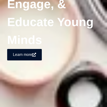
Engage, &
Educate Young
Minds
Learn more