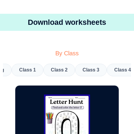
Download worksheets
By Class
kg
Class 1
Class 2
Class 3
Class 4