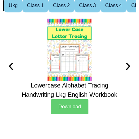
Ukg
Class 1
Class 2
Class 3
Class 4
Cla
Lowercase Alphabet Tracing
Handwriting Lkg English Workbook
Han
Download