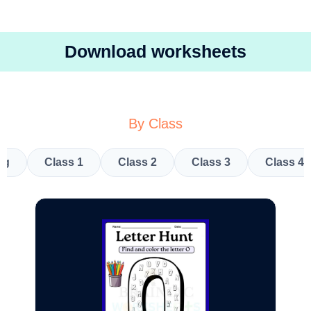
Download worksheets
By Class
kg
Class 1
Class 2
Class 3
Class 4