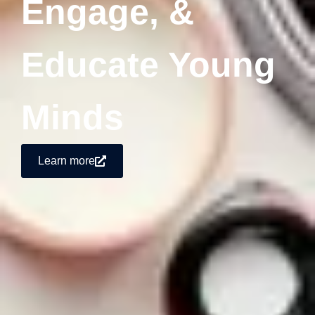
Engage, &
Educate Young
Minds
Learn more