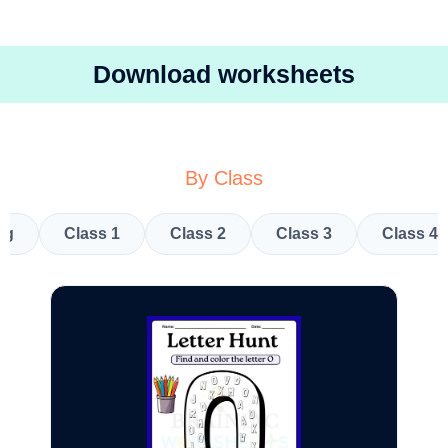
Download worksheets
By Class
kg
Class 1
Class 2
Class 3
Class 4