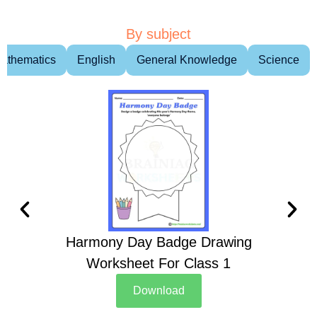
By subject
athematics
English
General Knowledge
Science
Harmony Day Badge Drawing
Ch
Worksheet For Class 1
D
Download