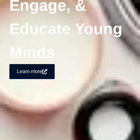
Engage, &
Educate Young
Minds
Learn more