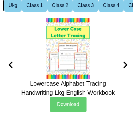
Ukg
Class 1
Class 2
Class 3
Class 4
Cla
Lowercase Alphabet Tracing
Handwriting Lkg English Workbook
Han
Download