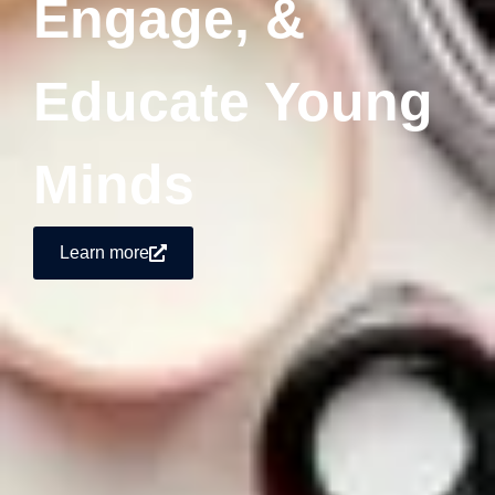
Engage, &
Educate Young
Minds
Learn more