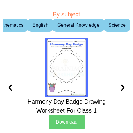
By subject
athematics
English
General Knowledge
Science
Harmony Day Badge Drawing
Ch
Worksheet For Class 1
D
Download