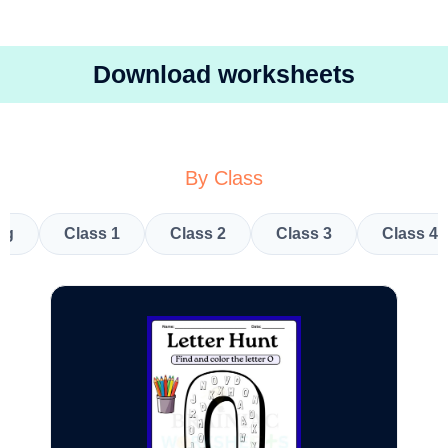
Download worksheets
By Class
kg
Class 1
Class 2
Class 3
Class 4