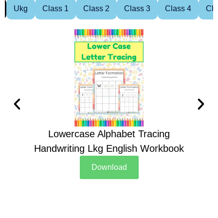
Ukg
Class 1
Class 2
Class 3
Class 4
Cla
Lowercase Alphabet Tracing
Handwriting Lkg English Workbook
Han
Download