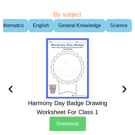
By subject
athematics
English
General Knowledge
Science
Harmony Day Badge Drawing
Ch
Worksheet For Class 1
D
Download