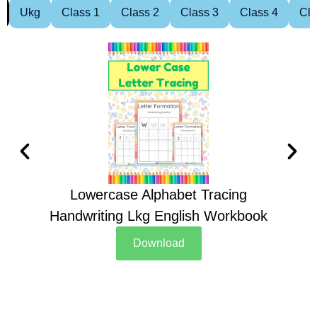
Ukg
Class 1
Class 2
Class 3
Class 4
Cla
Lowercase Alphabet Tracing
Handwriting Lkg English Workbook
Han
Download