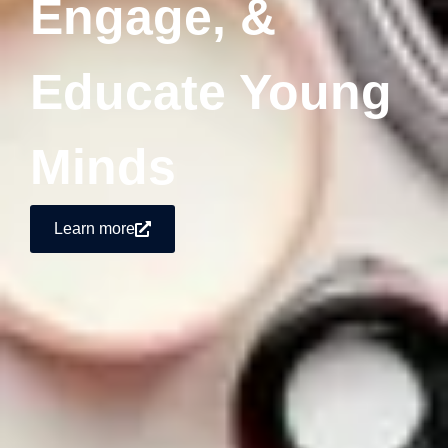
Engage, &
Educate Young
Minds
Learn more