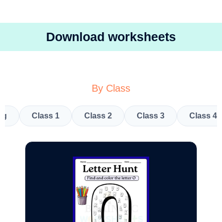
Download worksheets
By Class
kg
Class 1
Class 2
Class 3
Class 4