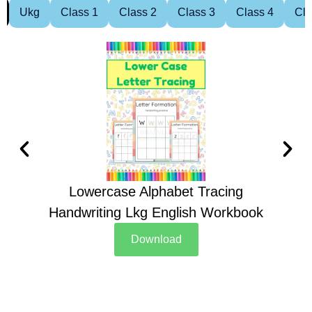
Ukg
Class 1
Class 2
Class 3
Class 4
Cla
Lowercase Alphabet Tracing
Handwriting Lkg English Workbook
Han
Download