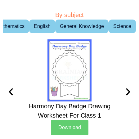
By subject
athematics
English
General Knowledge
Science
Harmony Day Badge Drawing
Ch
Worksheet For Class 1
D
Download