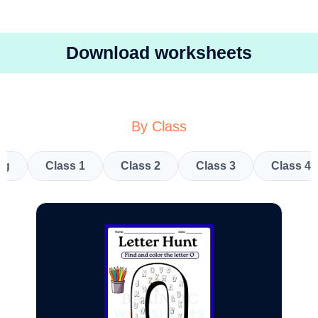
Download worksheets
By Class
kg
Class 1
Class 2
Class 3
Class 4