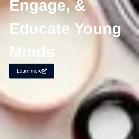
Engage, &
Educate Young
Minds
Learn more