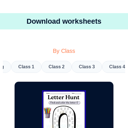
Download worksheets
By Class
kg
Class 1
Class 2
Class 3
Class 4