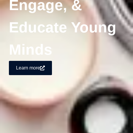
Engage, &
Educate Young
Minds
Learn more