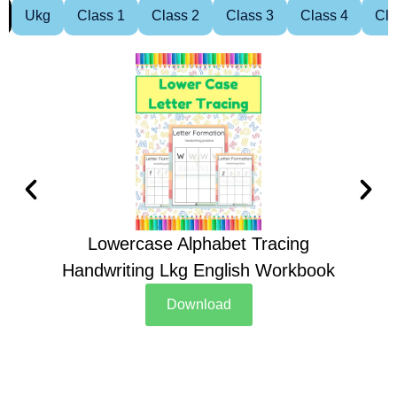
Ukg
Class 1
Class 2
Class 3
Class 4
Cla
Lowercase Alphabet Tracing
Handwriting Lkg English Workbook
Han
Download