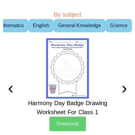
By subject
athematics
English
General Knowledge
Science
Harmony Day Badge Drawing
Ch
Worksheet For Class 1
D
Download