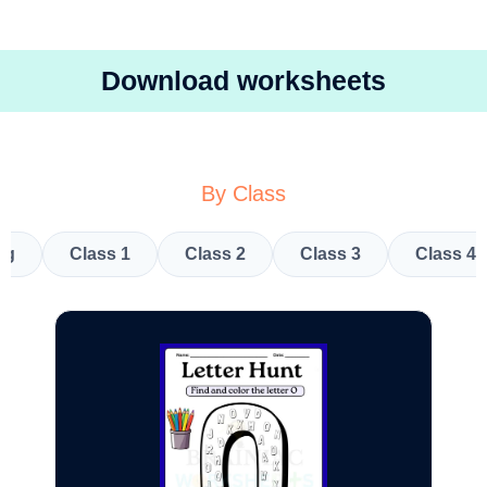
Download worksheets
By Class
kg
Class 1
Class 2
Class 3
Class 4