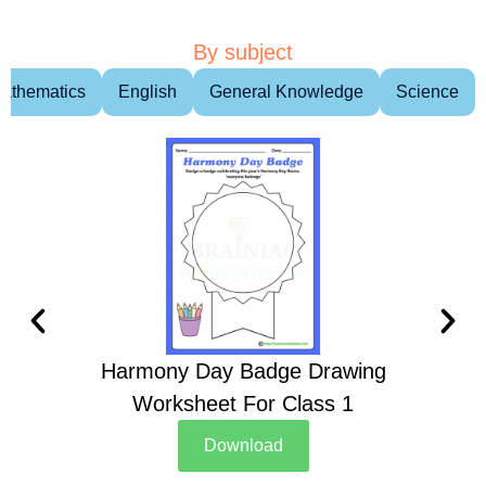
By subject
athematics
English
General Knowledge
Science
Harmony Day Badge Drawing
Ch
Worksheet For Class 1
D
Download