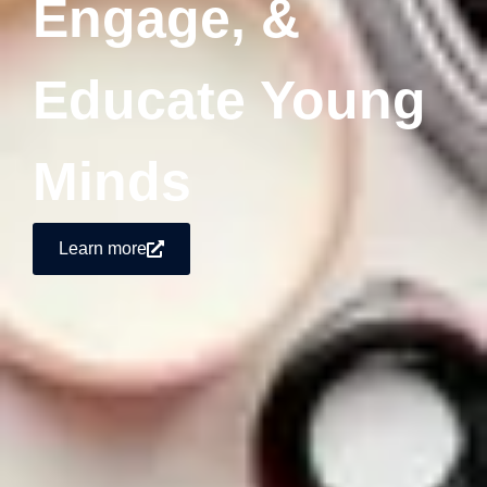
Engage, &
Educate Young
Minds
Learn more