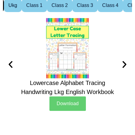
Ukg
Class 1
Class 2
Class 3
Class 4
Cla
Lowercase Alphabet Tracing
Handwriting Lkg English Workbook
Han
Download