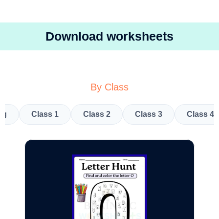
Download worksheets
By Class
kg
Class 1
Class 2
Class 3
Class 4