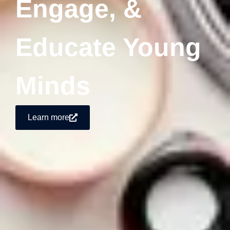
Engage, &
Educate Young
Minds
Learn more