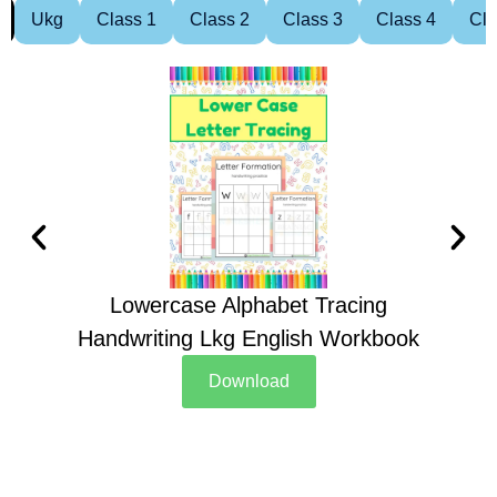
Ukg
Class 1
Class 2
Class 3
Class 4
Cla
Lowercase Alphabet Tracing
Handwriting Lkg English Workbook
Han
Download