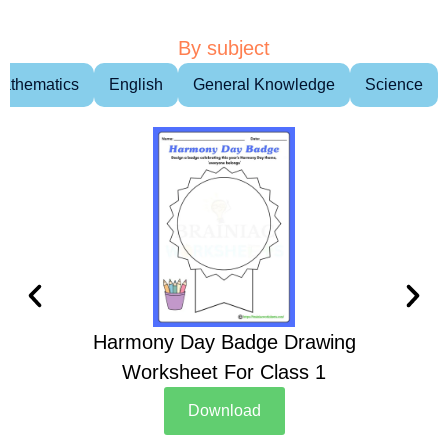
By subject
athematics
English
General Knowledge
Science
Harmony Day Badge Drawing
Ch
Worksheet For Class 1
D
Download