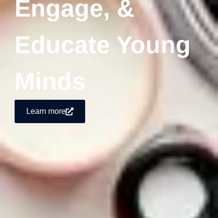
Engage, &
Educate Young
Minds
Learn more