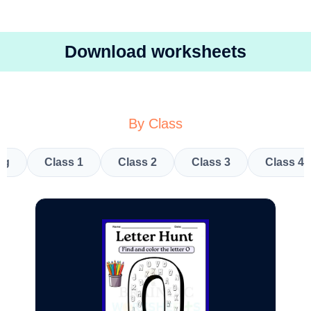
Download worksheets
By Class
kg
Class 1
Class 2
Class 3
Class 4