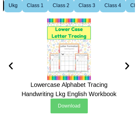
Ukg
Class 1
Class 2
Class 3
Class 4
Cla
Lowercase Alphabet Tracing
Handwriting Lkg English Workbook
Han
Download