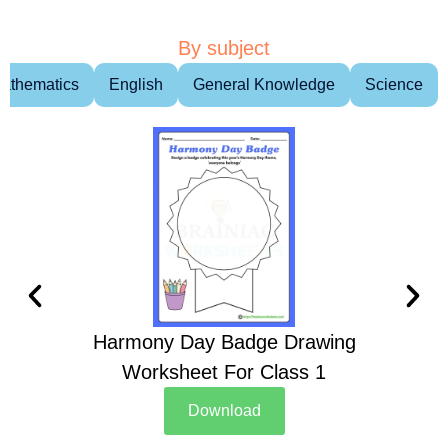
By subject
athematics
English
General Knowledge
Science
Harmony Day Badge Drawing
Ch
Worksheet For Class 1
D
Download