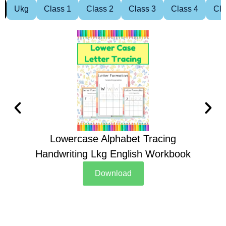
Ukg
Class 1
Class 2
Class 3
Class 4
Cla
Lowercase Alphabet Tracing
Handwriting Lkg English Workbook
Han
Download