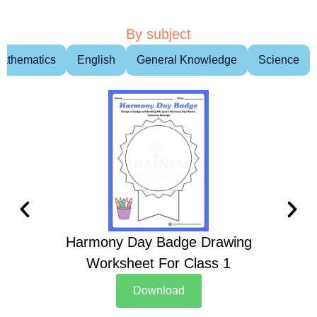
By subject
athematics
English
General Knowledge
Science
Harmony Day Badge Drawing
Ch
Worksheet For Class 1
D
Download