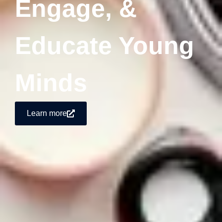
Engage, &
Educate Young
Minds
Learn more