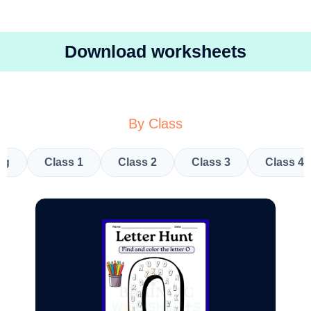
Download worksheets
By Class
kg
Class 1
Class 2
Class 3
Class 4