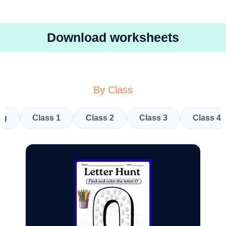
Download worksheets
By Class
kg
Class 1
Class 2
Class 3
Class 4