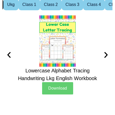
Ukg
Class 1
Class 2
Class 3
Class 4
Cla
Lowercase Alphabet Tracing
Handwriting Lkg English Workbook
Han
Download