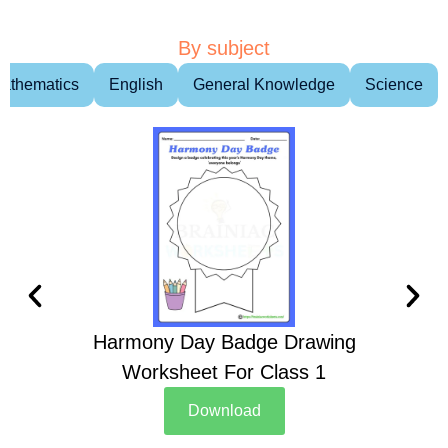
By subject
athematics
English
General Knowledge
Science
Harmony Day Badge Drawing
Ch
Worksheet For Class 1
D
Download