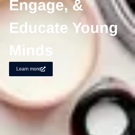
Engage, &
Educate Young
Minds
Learn more