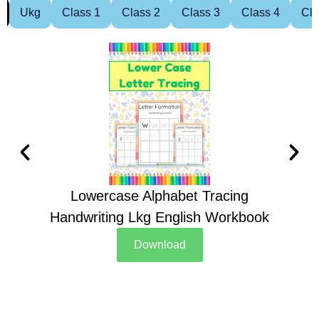
Ukg
Class 1
Class 2
Class 3
Class 4
Cla
Lowercase Alphabet Tracing
Handwriting Lkg English Workbook
Han
Download