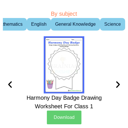
By subject
athematics
English
General Knowledge
Science
Harmony Day Badge Drawing
Ch
Worksheet For Class 1
D
Download