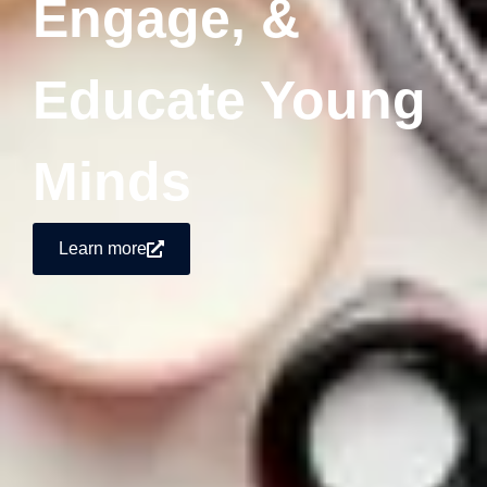
Engage, &
Educate Young
Minds
Learn more