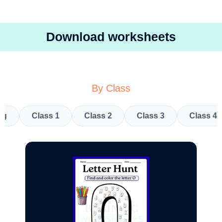
Download worksheets
By Class
kg
Class 1
Class 2
Class 3
Class 4