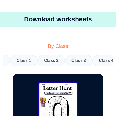
Download worksheets
By Class
kg
Class 1
Class 2
Class 3
Class 4