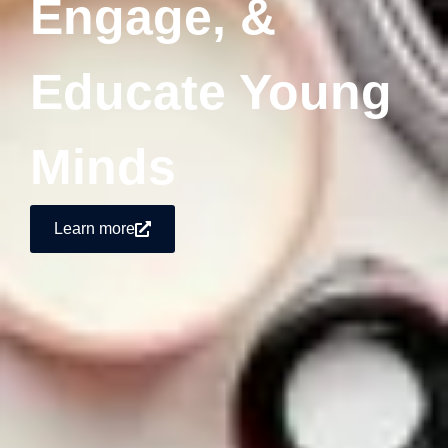
Engage, &
Educate Young
Minds
Learn more