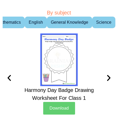
By subject
athematics
English
General Knowledge
Science
Harmony Day Badge Drawing
Ch
Worksheet For Class 1
D
Download