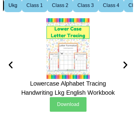
Ukg
Class 1
Class 2
Class 3
Class 4
Cla
Lowercase Alphabet Tracing
Handwriting Lkg English Workbook
Han
Download