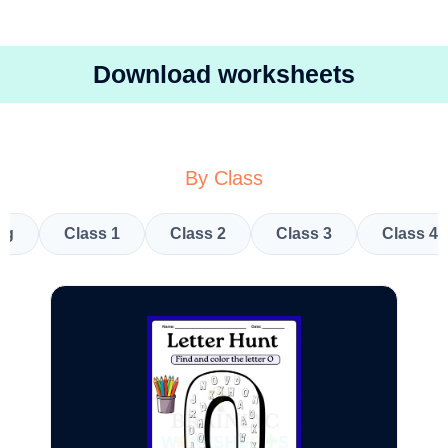
Download worksheets
By Class
kg
Class 1
Class 2
Class 3
Class 4