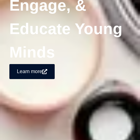
Engage, &
Educate Young
Minds
Learn more