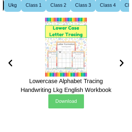
Ukg
Class 1
Class 2
Class 3
Class 4
Cla
Lowercase Alphabet Tracing
Handwriting Lkg English Workbook
Han
Download