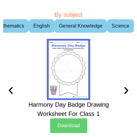
By subject
athematics
English
General Knowledge
Science
Harmony Day Badge Drawing
Ch
Worksheet For Class 1
D
Download