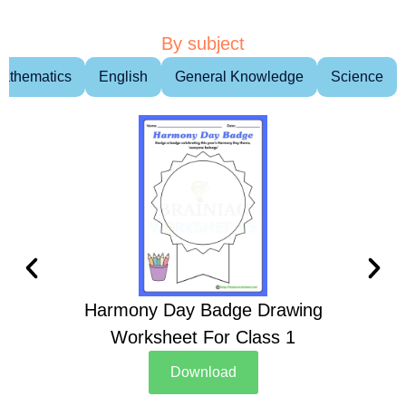
By subject
athematics
English
General Knowledge
Science
Harmony Day Badge Drawing
Ch
Worksheet For Class 1
D
Download