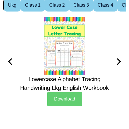
Ukg
Class 1
Class 2
Class 3
Class 4
Cla
Lowercase Alphabet Tracing
Handwriting Lkg English Workbook
Han
Download