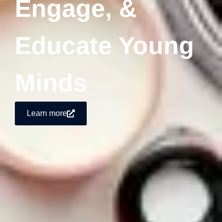
Engage, &
Educate Young
Minds
Learn more