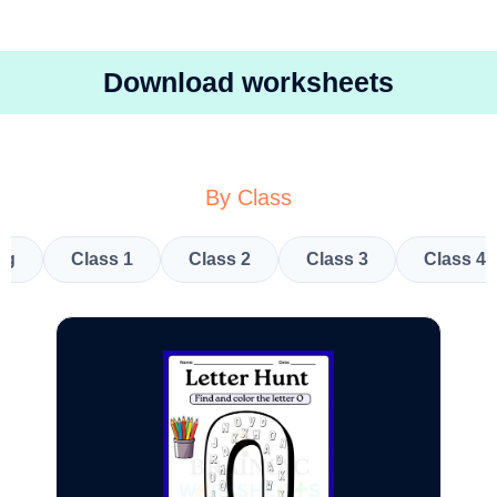
Download worksheets
By Class
kg
Class 1
Class 2
Class 3
Class 4