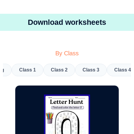
Download worksheets
By Class
kg
Class 1
Class 2
Class 3
Class 4