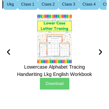
Ukg
Class 1
Class 2
Class 3
Class 4
Cla
Lowercase Alphabet Tracing
Handwriting Lkg English Workbook
Han
Download