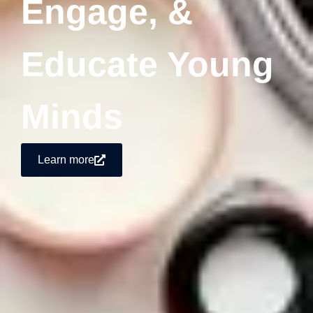
Engage, &
Educate Young
Minds
Learn more