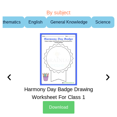
By subject
athematics
English
General Knowledge
Science
Harmony Day Badge Drawing
Ch
Worksheet For Class 1
D
Download